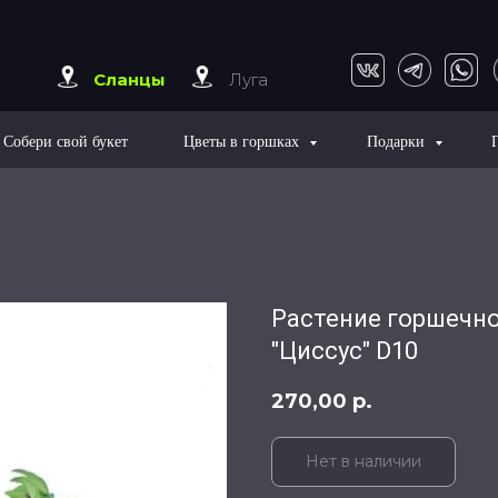
Сланцы
Луга
Собери свой букет
Цветы в горшках
Подарки
Растение горшечн
"Циссус" D10
270,00
р.
Нет в наличии