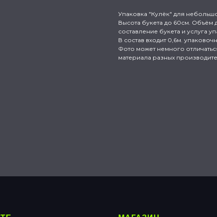
Упаковка "Кулёк" для небольшог
Высота букета до 60см. Объём д
составление букета и услуга уп
В состав входит 0,6м. упаковоч
Фото может немного отличаться 
материала разных производите