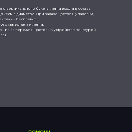
о вертикального букета, лента входит в состав.
о 25см в диаметре. При заказе цветов и упаковки,
аковки - бесплатно.
ного материала и лента.
- из за передачи цветов на устройстве, текстурой
лей.