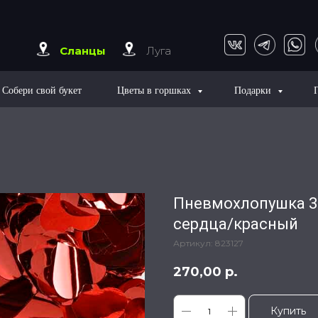
Сланцы
Луга
Собери свой букет
Цветы в горшках
Подарки
Пневмохлопушка 30
сердца/красный
Артикул:
823127
270,00
р.
Купить