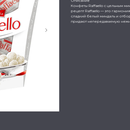
Описание
Конфеты Raffaello с цельным 
рецепт Raffaello — это гармон
сладкий белый миндаль и отбо
придают непередаваемую нежнос