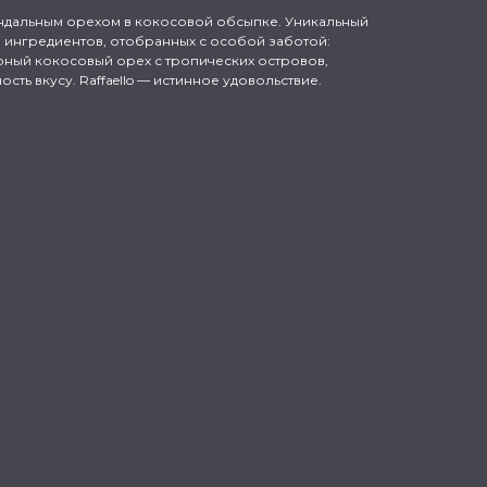
миндальным орехом в кокосовой обсыпке. Уникальный
ия ингредиентов, отобранных с особой заботой:
рный кокосовый орех с тропических островов,
ть вкусу. Raffaello — истинное удовольствие.