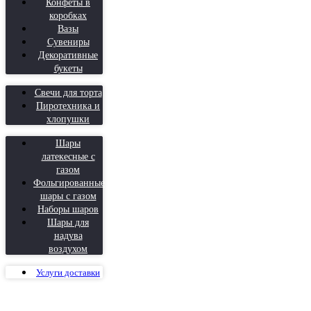
Конфеты в
коробках
Вазы
Сувениры
Декоративные
букеты
Свечи для торта
Пиротехника и
хлопушки
Шары
латекесные с
газом
Фольгированные
шары с газом
Наборы шаров
Шары для
надува
воздухом
Услуги доставки