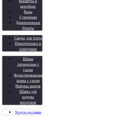
Конфеты в
коробках
Вазы
Сувениры
Декоративные
букеты
Свечи для торта
Пиротехника и
хлопушки
Шары
латекесные с
газом
Фольгированные
шары с газом
Наборы шаров
Шары для
надува
воздухом
Услуги доставки