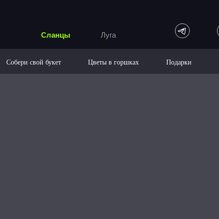
Сланцы
Луга
Собери свой букет
Цветы в горшках
Подарки