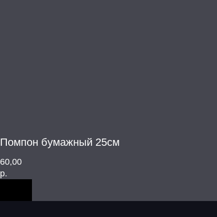
Помпон бумажный 25см
60,00
р.