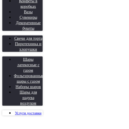
Конфеты в
коробках
Вазы
Сувениры
Декоративные
букеты
Свечи для торта
Пиротехника и
хлопушки
Шары
латекесные с
газом
Фольгированные
шары с газом
Наборы шаров
Шары для
надува
воздухом
Услуги доставки