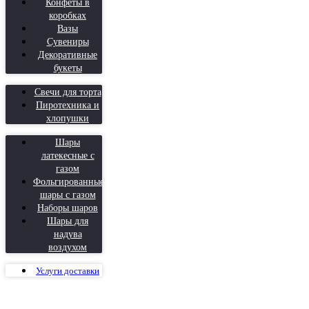
Конфеты в
коробках
Вазы
Сувениры
Декоративные
букеты
Свечи для торта
Пиротехника и
хлопушки
Шары
латекесные с
газом
Фольгированные
шары с газом
Наборы шаров
Шары для
надува
воздухом
Услуги доставки