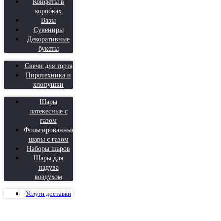
Конфеты в
коробках
Вазы
Сувениры
Декоративные
букеты
Свечи для торта
Пиротехника и
хлопушки
Шары
латекесные с
газом
Фольгированные
шары с газом
Наборы шаров
Шары для
надува
воздухом
Услуги доставки