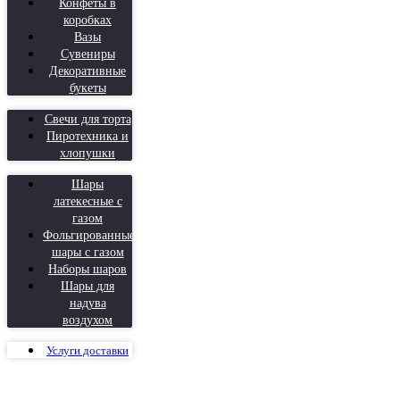
Конфеты в
коробках
Вазы
Сувениры
Декоративные
букеты
Свечи для торта
Пиротехника и
хлопушки
Шары
латекесные с
газом
Фольгированные
шары с газом
Наборы шаров
Шары для
надува
воздухом
Услуги доставки