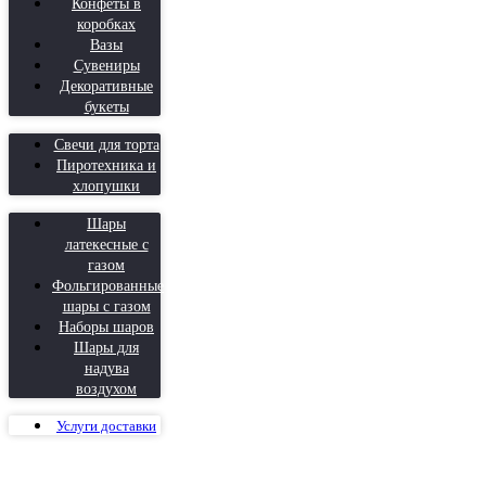
Конфеты в
коробках
Вазы
Сувениры
Декоративные
букеты
Свечи для торта
Пиротехника и
хлопушки
Шары
латекесные с
газом
Фольгированные
шары с газом
Наборы шаров
Шары для
надува
воздухом
Услуги доставки