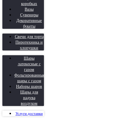
коробках
Вазы
Сувениры
Декоративные
букеты
Свечи для торта
Пиротехника и
хлопушки
Шары
латекесные с
газом
Фольгированные
шары с газом
Наборы шаров
Шары для
надува
воздухом
Услуги доставки