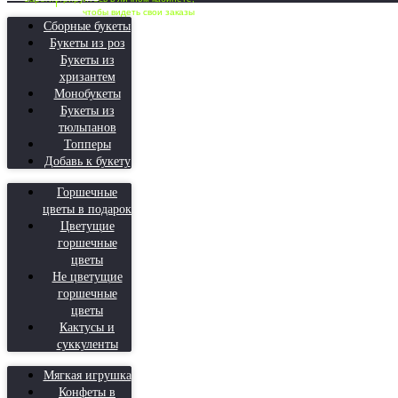
чтобы видеть свои заказы
Сборные букеты
Букеты из роз
Букеты из
хризантем
Монобукеты
Букеты из
тюльпанов
Топперы
Добавь к букету
Горшечные
цветы в подарок
Цветущие
горшечные
цветы
Не цветущие
горшечные
цветы
Кактусы и
суккуленты
Мягкая игрушка
Конфеты в