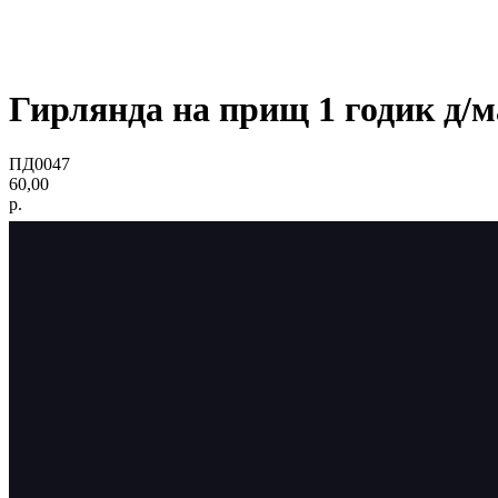
Гирлянда на прищ 1 годик д/м
ПД0047
60,00
р.