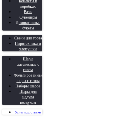
Конфеты в
коробках
Вазы
Сувениры
Декоративные
букеты
Свечи для торта
Пиротехника и
хлопушки
Шары
латекесные с
газом
Фольгированные
шары с газом
Наборы шаров
Шары для
надува
воздухом
Услуги доставки